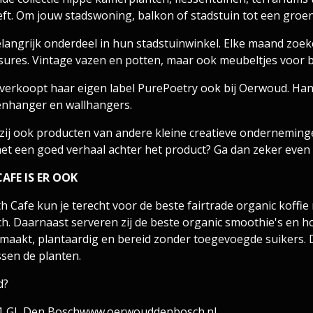
ft. Om jouw stadswoning, balkon of stadstuin tot een groen
langrijk onderdeel in hun stadstuinwinkel. Elke maand zoeke
sures. Vintage vazen en potten, maar ook meubeltjes voor b
n verkoopt haar eigen label PurePoetry ook bij Oerwoud. 
tenhanger en wallhangers.
ij ook producten van andere kleine creatieve onderneming
et een goed verhaal achter het product? Ga dan zeker even 
FE IS ER OOK
 Cafe kun je terecht voor de beste fairtrade organic koffie 
unch. Daarnaast serveren zij de beste organic smoothie's en
gemaakt, plantaardig en bereid zonder toegevoegde suikers.​ D
sen de planten.
d?
1 GL Den Bosch
www.oerwouddenbosch.nl