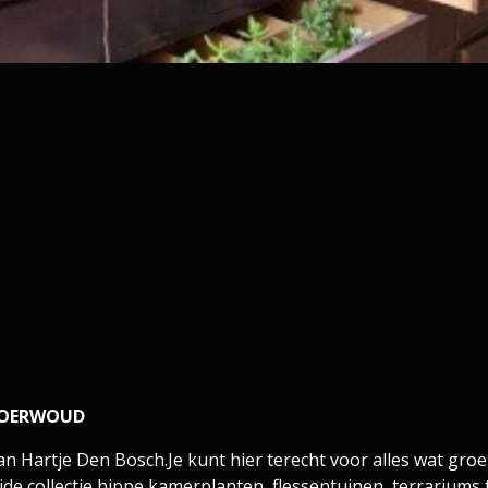
 OERWOUD
n Hartje Den Bosch.​Je kunt hier terecht voor alles wat groe
e collectie hippe kamerplanten, flessentuinen, terrariums t