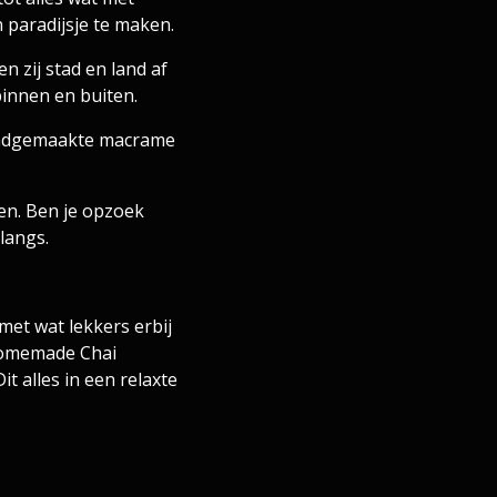
 paradijsje te maken.
n zij stad en land af
innen en buiten.
Handgemaakte macrame
en. Ben je opzoek
langs.
met wat lekkers erbij
 homemade Chai
it alles in een relaxte