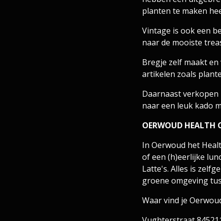
planten te maken hee
Vintage is ook een be
naar de mooiste trea
​Bregje zelf maakt e
artikelen zoals plan
Daarnaast verkopen z
naar een leuk kado m
OERWOUD HEALTH CA
In Oerwoud het Health
of een (h)eerlijke l
Latte's. Alles is zelf
groene omgeving tus
Waar vind je Oerwou
Vughterstraat 84521